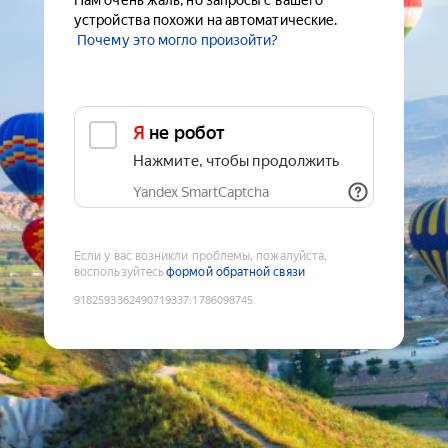
Нам очень жаль, но запросы с вашего
устройства похожи на автоматические.
Почему это могло произойти?
Я не робот
Нажмите, чтобы продолжить
Yandex SmartCaptcha
Если у вас возникли проблемы, пожалуйста,
воспользуйтесь
формой обратной связи
9182593362490719337
:
1786098745