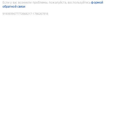
Если у вас возникли проблемы, пожалуйста, воспользуйтесь
формой
обратной связи
9193939677772668217
:
1786267818