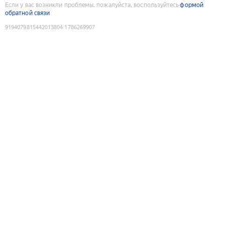
Если у вас возникли проблемы, пожалуйста, воспользуйтесь
формой
обратной связи
9194079815442013804
:
1786269907