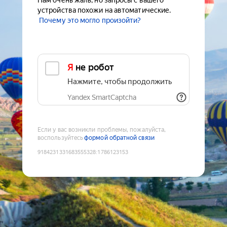
Нам очень жаль, но запросы с вашего
устройства похожи на автоматические.
Почему это могло произойти?
Я не робот
Нажмите, чтобы продолжить
Yandex SmartCaptcha
Если у вас возникли проблемы, пожалуйста,
воспользуйтесь
формой обратной связи
9184231331683555328
:
1786123153