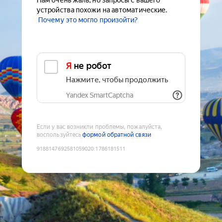
Нам очень жаль, но запросы с вашего
устройства похожи на автоматические.
Почему это могло произойти?
Я не робот
Нажмите, чтобы продолжить
Yandex SmartCaptcha
Если у вас возникли проблемы, пожалуйста,
воспользуйтесь
формой обратной связи
9188147692581059020
:
1786181511