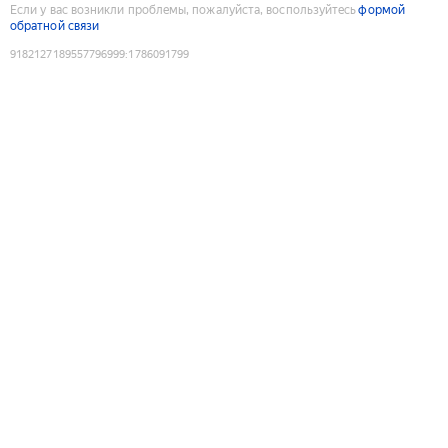
Если у вас возникли проблемы, пожалуйста, воспользуйтесь
формой
обратной связи
9182127189557796999
:
1786091799