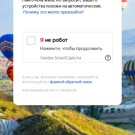
Нам очень жаль, но запросы с вашего
устройства похожи на автоматические.
Почему это могло произойти?
Я не робот
Нажмите, чтобы продолжить
Yandex SmartCaptcha
Если у вас возникли проблемы, пожалуйста,
воспользуйтесь
формой обратной связи
9181948669914413412
:
1786089139