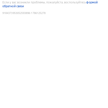
Если у вас возникли проблемы, пожалуйста, воспользуйтесь
формой
обратной связи
9184373953052593896
:
1786125278