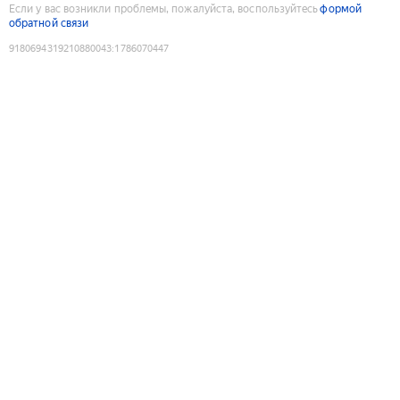
Если у вас возникли проблемы, пожалуйста, воспользуйтесь
формой
обратной связи
9180694319210880043
:
1786070447