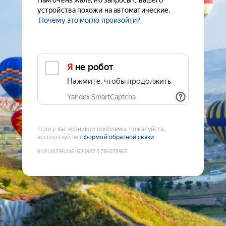
Нам очень жаль, но запросы с вашего
устройства похожи на автоматические.
Почему это могло произойти?
Я не робот
Нажмите, чтобы продолжить
Yandex SmartCaptcha
Если у вас возникли проблемы, пожалуйста,
воспользуйтесь
формой обратной связи
9181265964461620947
:
1786078965