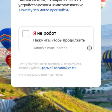
Нам очень жаль, но запросы с вашего
устройства похожи на автоматические.
Почему это могло произойти?
Я не робот
Нажмите, чтобы продолжить
Yandex SmartCaptcha
Если у вас возникли проблемы, пожалуйста,
воспользуйтесь
формой обратной связи
9183354486662508401
:
1786110087