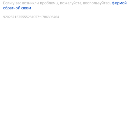
Если у вас возникли проблемы, пожалуйста, воспользуйтесь
формой
обратной связи
9202371575555231057
:
1786393464