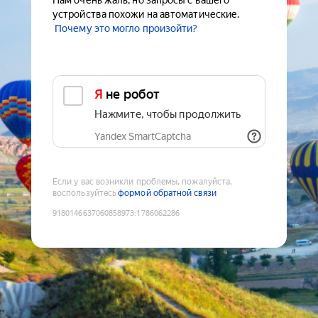
Нам очень жаль, но запросы с вашего
устройства похожи на автоматические.
Почему это могло произойти?
Я не робот
Нажмите, чтобы продолжить
Yandex SmartCaptcha
Если у вас возникли проблемы, пожалуйста,
воспользуйтесь
формой обратной связи
9180146637060858973
:
1786062286