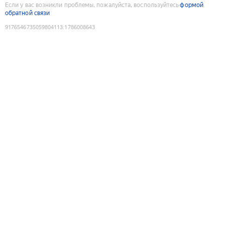
Если у вас возникли проблемы, пожалуйста, воспользуйтесь
формой
обратной связи
9176546735059804113
:
1786008643