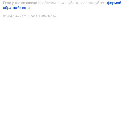
Если у вас возникли проблемы, пожалуйста, воспользуйтесь
формой
обратной связи
9190473427771857411
:
1786216167