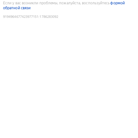
Если у вас возникли проблемы, пожалуйста, воспользуйтесь
формой
обратной связи
9194964677423977151
:
1786283092