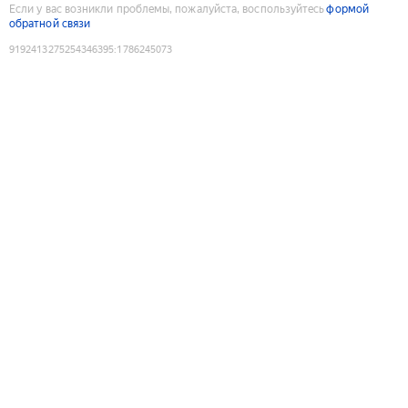
Если у вас возникли проблемы, пожалуйста, воспользуйтесь
формой
обратной связи
9192413275254346395
:
1786245073