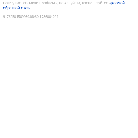
Если у вас возникли проблемы, пожалуйста, воспользуйтесь
формой
обратной связи
9176250150993986060
:
1786004224