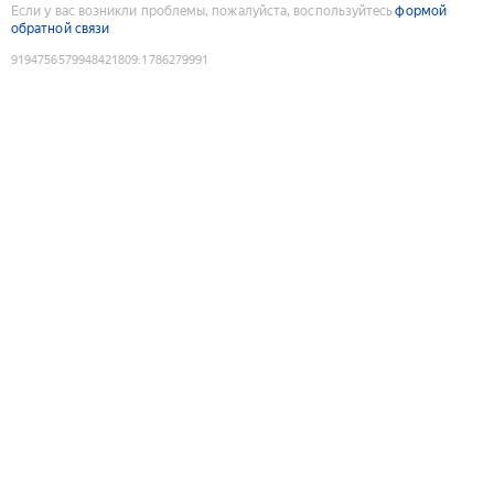
Если у вас возникли проблемы, пожалуйста, воспользуйтесь
формой
обратной связи
9194756579948421809
:
1786279991