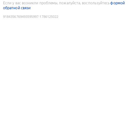
Если у вас возникли проблемы, пожалуйста, воспользуйтесь
формой
обратной связи
9184356769493595997
:
1786125022