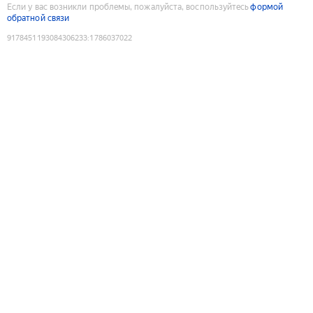
Если у вас возникли проблемы, пожалуйста, воспользуйтесь
формой
обратной связи
9178451193084306233
:
1786037022