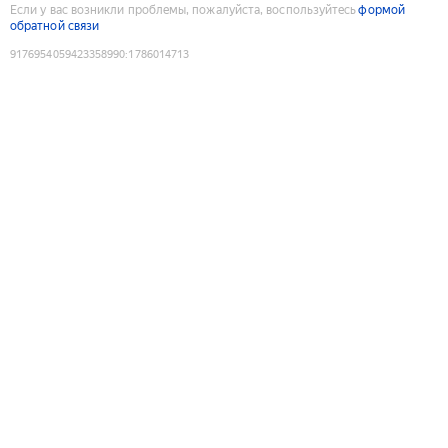
Если у вас возникли проблемы, пожалуйста, воспользуйтесь
формой
обратной связи
9176954059423358990
:
1786014713