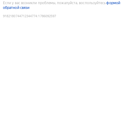
Если у вас возникли проблемы, пожалуйста, воспользуйтесь
формой
обратной связи
9182180744712344774
:
1786092597