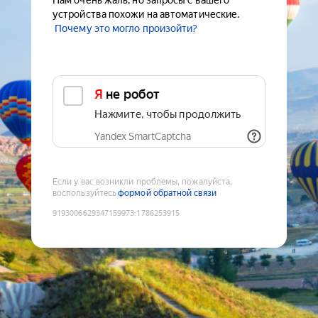
Нам очень жаль, но запросы с вашего
устройства похожи на автоматические.
Почему это могло произойти?
Я не робот
Нажмите, чтобы продолжить
Yandex SmartCaptcha
Если у вас возникли проблемы, пожалуйста,
воспользуйтесь
формой обратной связи
9193006629347159973
:
1786253915