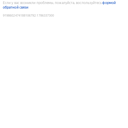
Если у вас возникли проблемы, пожалуйста, воспользуйтесь
формой
обратной связи
9198602474188106792
:
1786337300