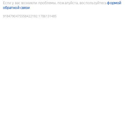
Если у вас возникли проблемы, пожалуйста, воспользуйтесь
формой
обратной связи
9184790475558422192
:
1786131485