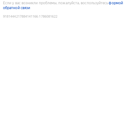
Если у вас возникли проблемы, пожалуйста, воспользуйтесь
формой
обратной связи
9181444217884141166
:
1786081622