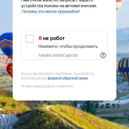
Нам очень жаль, но запросы с вашего
устройства похожи на автоматические.
Почему это могло произойти?
Я не робот
Нажмите, чтобы продолжить
Yandex SmartCaptcha
Если у вас возникли проблемы, пожалуйста,
воспользуйтесь
формой обратной связи
9174501288024228676
:
1785978164