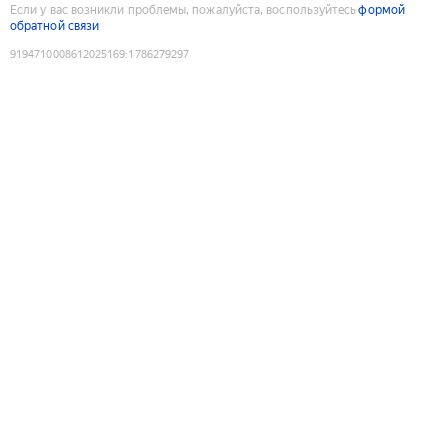
Если у вас возникли проблемы, пожалуйста, воспользуйтесь
формой
обратной связи
9194710008612025169
:
1786279297