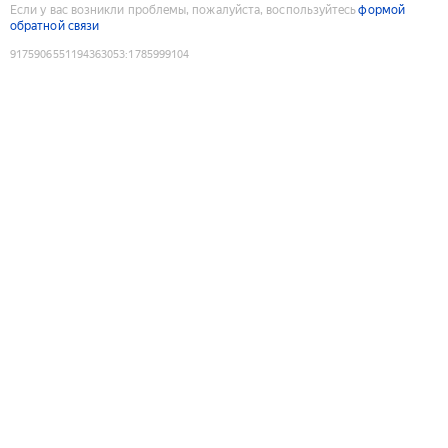
Если у вас возникли проблемы, пожалуйста, воспользуйтесь
формой
обратной связи
9175906551194363053
:
1785999104