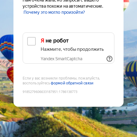
Нам очень жаль, но запросы с вашего
устройства похожи на автоматические.
Почему это могло произойти?
Я не робот
Нажмите, чтобы продолжить
Yandex SmartCaptcha
Если у вас возникли проблемы, пожалуйста,
воспользуйтесь
формой обратной связи
9185279606633187951
:
1786138773