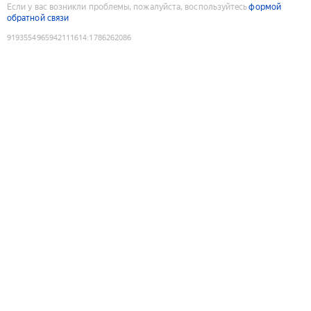
Если у вас возникли проблемы, пожалуйста, воспользуйтесь
формой
обратной связи
9193554965942111614
:
1786262086