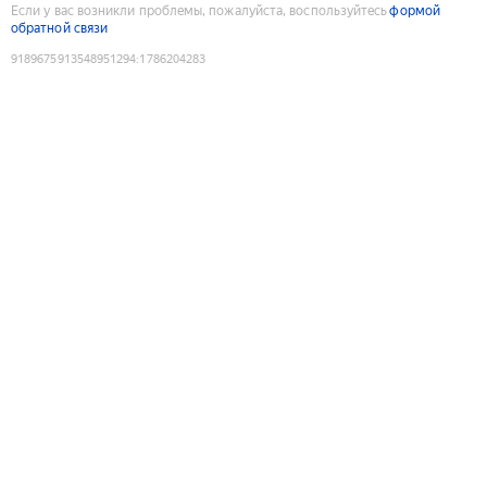
Если у вас возникли проблемы, пожалуйста, воспользуйтесь
формой
обратной связи
9189675913548951294
:
1786204283