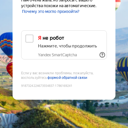
Нам очень жаль, но запросы с вашего
устройства похожи на автоматические.
Почему это могло произойти?
Я не робот
Нажмите, чтобы продолжить
Yandex SmartCaptcha
Если у вас возникли проблемы, пожалуйста,
воспользуйтесь
формой обратной связи
9187324224673554837
:
1786169241