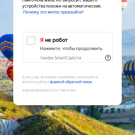
Нам очень жаль, но запросы с вашего
устройства похожи на автоматические.
Почему это могло произойти?
Я не робот
Нажмите, чтобы продолжить
Yandex SmartCaptcha
Если у вас возникли проблемы, пожалуйста,
воспользуйтесь
формой обратной связи
9185485897000031529
:
1786141847