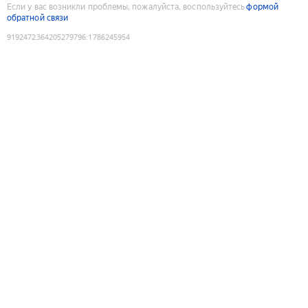
Если у вас возникли проблемы, пожалуйста, воспользуйтесь
формой
обратной связи
9192472364205279796
:
1786245954