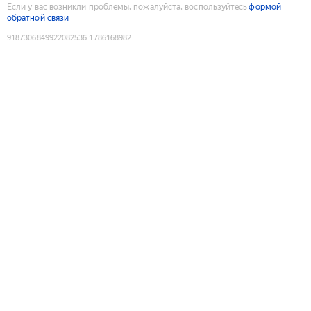
Если у вас возникли проблемы, пожалуйста, воспользуйтесь
формой
обратной связи
9187306849922082536
:
1786168982