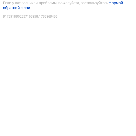
Если у вас возникли проблемы, пожалуйста, воспользуйтесь
формой
обратной связи
9173918902337168958
:
1785969486