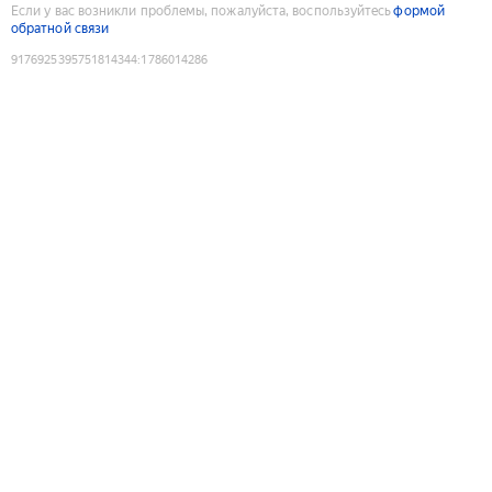
Если у вас возникли проблемы, пожалуйста, воспользуйтесь
формой
обратной связи
9176925395751814344
:
1786014286