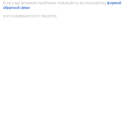
Если у вас возникли проблемы, пожалуйста, воспользуйтесь
формой
обратной связи
9191314698654372378
:
1786228703