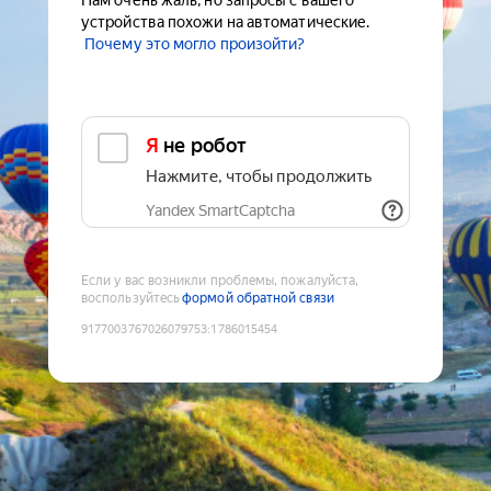
Нам очень жаль, но запросы с вашего
устройства похожи на автоматические.
Почему это могло произойти?
Я не робот
Нажмите, чтобы продолжить
Yandex SmartCaptcha
Если у вас возникли проблемы, пожалуйста,
воспользуйтесь
формой обратной связи
9177003767026079753
:
1786015454