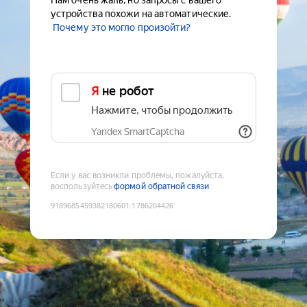
Нам очень жаль, но запросы с вашего
устройства похожи на автоматические.
Почему это могло произойти?
Я не робот
Нажмите, чтобы продолжить
Yandex SmartCaptcha
Если у вас возникли проблемы, пожалуйста,
воспользуйтесь
формой обратной связи
9189685459382180601
:
1786204426