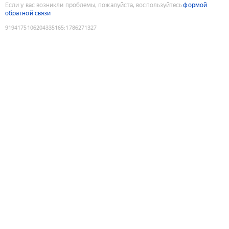
Если у вас возникли проблемы, пожалуйста, воспользуйтесь
формой
обратной связи
9194175106204335165
:
1786271327