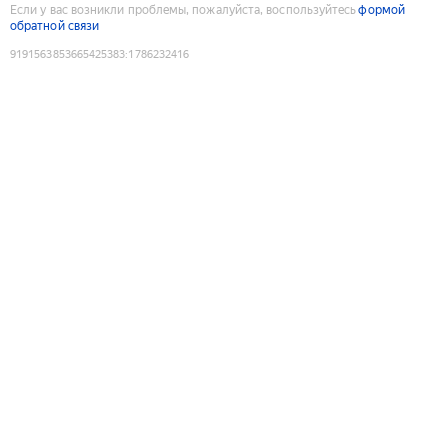
Если у вас возникли проблемы, пожалуйста, воспользуйтесь
формой
обратной связи
9191563853665425383
:
1786232416