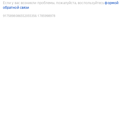
Если у вас возникли проблемы, пожалуйста, воспользуйтесь
формой
обратной связи
9175898086552055356
:
1785998978