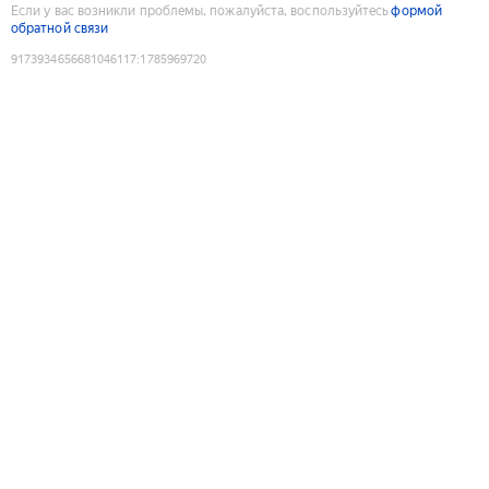
Если у вас возникли проблемы, пожалуйста, воспользуйтесь
формой
обратной связи
9173934656681046117
:
1785969720