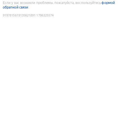
Если у вас возникли проблемы, пожалуйста, воспользуйтесь
формой
обратной связи
9197815619135621891
:
1786325574