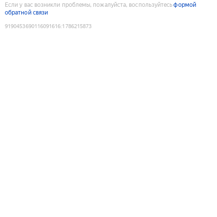
Если у вас возникли проблемы, пожалуйста, воспользуйтесь
формой
обратной связи
9190453690116091616
:
1786215873