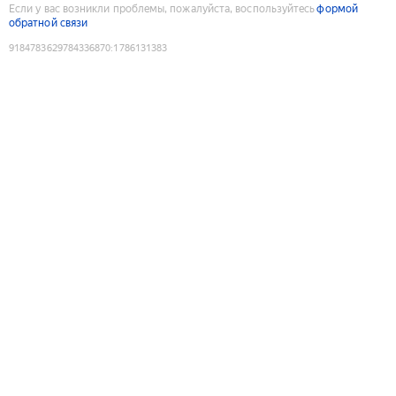
Если у вас возникли проблемы, пожалуйста, воспользуйтесь
формой
обратной связи
9184783629784336870
:
1786131383