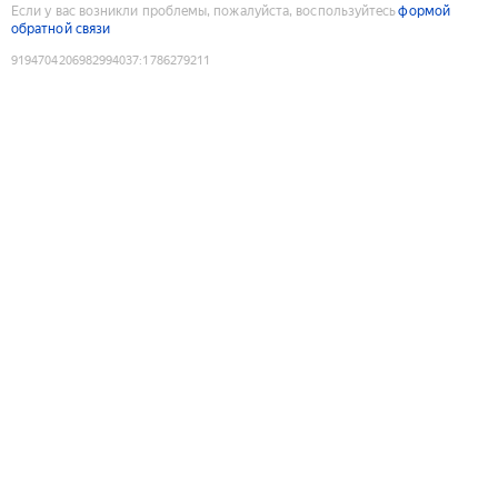
Если у вас возникли проблемы, пожалуйста, воспользуйтесь
формой
обратной связи
9194704206982994037
:
1786279211